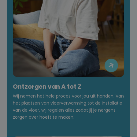

Ontzorgen van A tot Z
Wij nemen het hele proces voor jou uit handen. Van
het plaatsen van vloerverwarming tot de installatie
van de vloer, wij regelen alles zodat jij je nergens
zorgen over hoeft te maken.