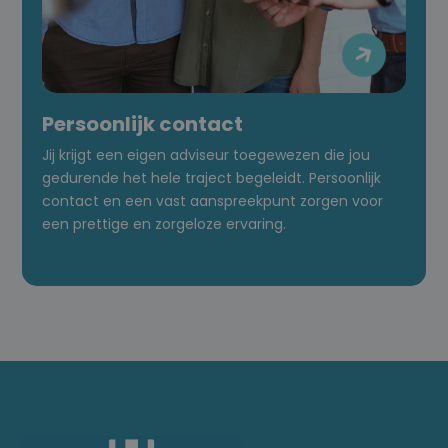

Persoonlijk contact
Jij krijgt een eigen adviseur toegewezen die jou
gedurende het hele traject begeleidt. Persoonlijk
contact en een vast aanspreekpunt zorgen voor
een prettige en zorgeloze ervaring.