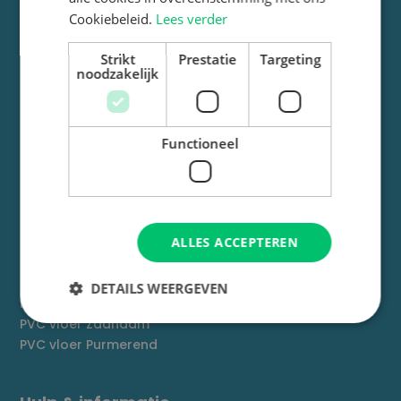
Cookiebeleid.
Lees verder
Contact
Strikt
Prestatie
Targeting
noodzakelijk

+31 85 - 401 7816

info@devloerenhub.nl
Functioneel

Visserijweg 61-13
1446 AR Purmerend
Populaire pagina's
PVC vloer Alkmaar
ALLES ACCEPTEREN
PVC vloer Haarlem
PVC vloer Heerhugowaard
DETAILS WEERGEVEN
PVC vloer Hoorn
PVC vloer Zaandam
PVC vloer Purmerend