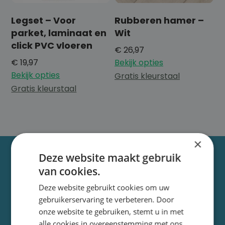
Legset – Voor
Rubberen hamer –
parket, laminaat en
Wit
click PVC vloeren
€
26,97
€
19,97
Bekijk opties
Bekijk opties
Gratis kleurstaal
Gratis kleurstaal
×
Deze website maakt gebruik
van cookies.
Deze website gebruikt cookies om uw
gebruikerservaring te verbeteren. Door
onze website te gebruiken, stemt u in met
Bij De Vloeren Hub helpen we jou van jouw huis een thuis
alle cookies in overeenstemming met ons
te maken met onze hoogwaardige vloeren en service.