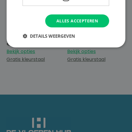
ALLES ACCEPTEREN
Ondervloer –
Ondervloer tape –
RedFloor 10 dB
Aluminium
DETAILS WEERGEVEN
€
92,99
€
4,99
Bekijk opties
Bekijk opties
Gratis kleurstaal
Gratis kleurstaal