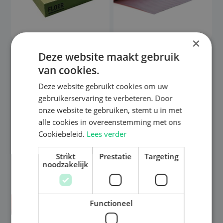
×
Deze website maakt gebruik
Ondervloer Groene
Ondervloer – Heat-
van cookies.
Platen – Incl.
Foil 10 dB
Vochtscherm
€
102,97
Deze website gebruikt cookies om uw
gebruikerservaring te verbeteren. Door
€
26,97
Bekijk opties
onze website te gebruiken, stemt u in met
Bekijk opties
Gratis kleurstaal
alle cookies in overeenstemming met ons
Gratis kleurstaal
Cookiebeleid.
Lees verder
Strikt
Prestatie
Targeting
noodzakelijk
Functioneel