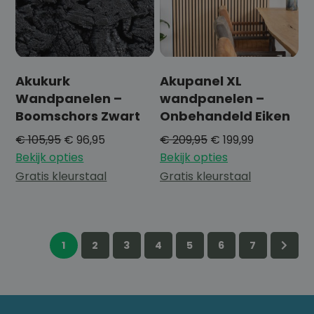
Akukurk
Akupanel XL
Wandpanelen –
wandpanelen –
Boomschors Zwart
Onbehandeld Eiken
€
105,95
€
96,95
€
209,95
€
199,99
Bekijk opties
Bekijk opties
Gratis kleurstaal
Gratis kleurstaal
1
2
3
4
5
6
7