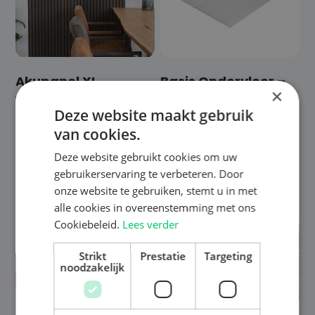
Akupanel XL
Basis Ondervloer –
×
wandpanelen –
Alufoam
Deze website maakt gebruik
Mokka Zwart Eiken
€
20,99
van cookies.
€
209,95
€
199,95
Bekijk opties
Bekijk opties
Deze website gebruikt cookies om uw
Gratis kleurstaal
gebruikerservaring te verbeteren. Door
Gratis kleurstaal
onze website te gebruiken, stemt u in met
alle cookies in overeenstemming met ons
Cookiebeleid.
Lees verder
-8%
Strikt
Prestatie
Targeting
noodzakelijk