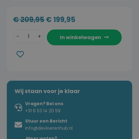
€
209,95
€
199,95
In winkelwagen
Toevoegen
aan
verlanglijst
Wij staan voor je klaar
Vragen? Bel ons
+31 6 53 14 20 59
Stuur een Bericht
info@devloerenhub.nl
Meer weten?