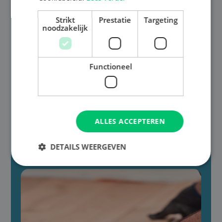
Strikt
Prestatie
Targeting
noodzakelijk

Functioneel
Gratis advies aan huis
Onze deskundige adviseur komt bij jou thuis met
grote stalen, zodat je direct kunt zien hoe de vloer
ALLES ACCEPTEREN
in jouw interieur past. We nemen de tijd om jouw
wensen te begrijpen en geven advies op maat.
DETAILS WEERGEVEN