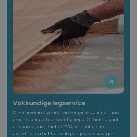

Vakkundige legservice
Onze ervaren vakmannen zorgen ervoor dat jouw
droomvloer perfect wordt gelegd. Of het nu gaat
om parket, laminaat of PVC, wij hebben de
expertise om het tot in de puntjes te verzorgen.