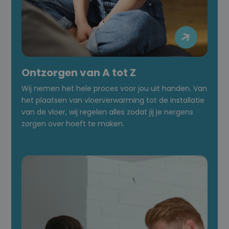

Ontzorgen van A tot Z
Wij nemen het hele proces voor jou uit handen. Van
het plaatsen van vloerverwarming tot de installatie
van de vloer, wij regelen alles zodat jij je nergens
zorgen over hoeft te maken.