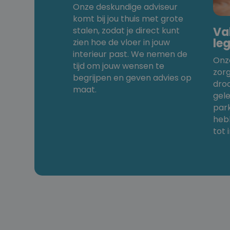
Onze deskundige adviseur
komt bij jou thuis met grote
Va
stalen, zodat je direct kunt
le
zien hoe de vloer in jouw
interieur past. We nemen de
Onz
tijd om jouw wensen te
zor
begrijpen en geven advies op
dro
maat.
gele
park
heb
tot 