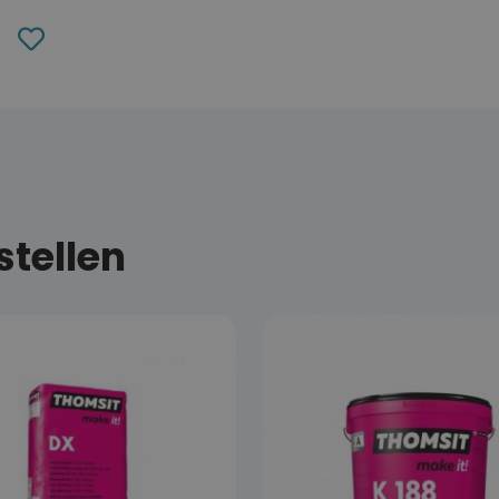
Toevoegen
aan
verlanglijst
tellen