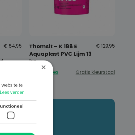
€
84,95
Thomsit – K 188 E
€
129,95
Aquaplast PVC Lijm 13
nd
kg
×
kleurstaal
Bekijk opties
Gratis kleurstaal
 website te
Lees verder
unctioneel
en Hub