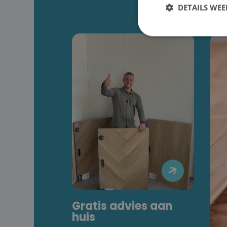
DETAILS WE

Gratis advies aan
huis