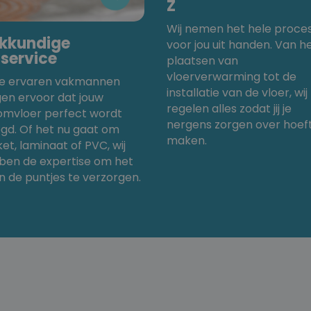
Z
Wij nemen het hele proce
kkundige
voor jou uit handen. Van h
gservice
plaatsen van
vloerverwarming tot de
e ervaren vakmannen
installatie van de vloer, wij
gen ervoor dat jouw
regelen alles zodat jij je
omvloer perfect wordt
nergens zorgen over hoeft
gd. Of het nu gaat om
maken.
et, laminaat of PVC, wij
ben de expertise om het
in de puntjes te verzorgen.