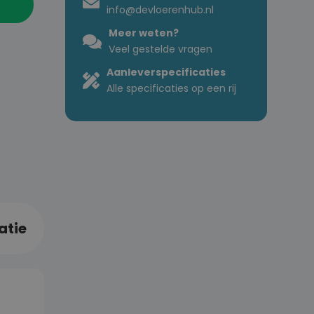
info@devloerenhub.nl
Meer weten?
Veel gestelde vragen
Aanleverspecificaties
Alle specificaties op een rij
atie