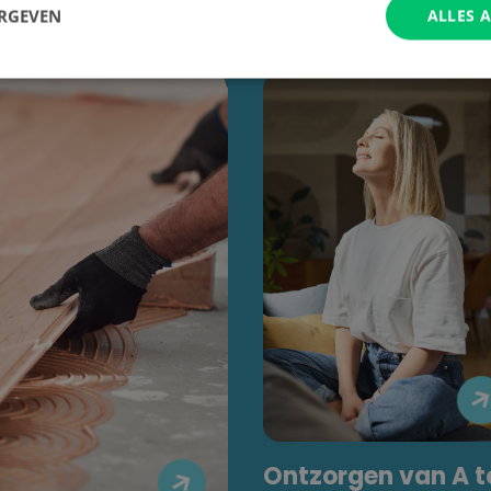
ERGEVEN
ALLES 
Ontzorgen van A t
