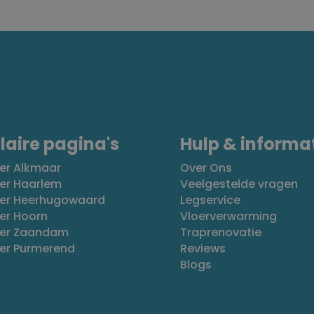
laire pagina's
Hulp & informa
er Alkmaar
Over Ons
er Haarlem
Veelgestelde vragen
oer Heerhugowaard
Legservice
er Hoorn
Vloerverwarming
oer Zaandam
Traprenovatie
oer Purmerend
Reviews
Blogs