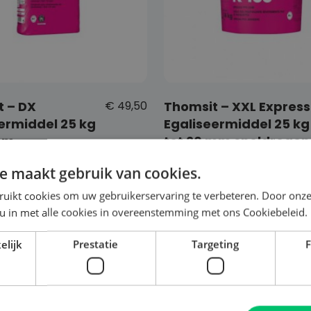
 – DX
€
49,50
Thomsit – XXL Express
ermiddel 25 kg
Egaliseermiddel 25 kg
mm
tot 20 mm sneldroge
ties
Gratis kleurstaal
Bekijk opties
Gratis 
e maakt gebruik van cookies.
ruikt cookies om uw gebruikerservaring te verbeteren. Door onze
 u in met alle cookies in overeenstemming met ons Cookiebeleid.
elijk
Prestatie
Targeting
F
en voor De Vloer