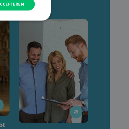
ACCEPTEREN


ot