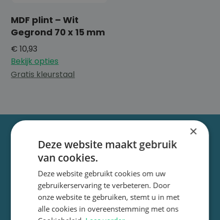
MDF plint – Wit
Gegrond 70 x 15 mm
€
10,93
Bekijk opties
Gratis kleurstaal
×
Deze website maakt gebruik
van cookies.
Deze website gebruikt cookies om uw
gebruikerservaring te verbeteren. Door
Bij De Vloeren Hub helpen we jou van jouw huis een thuis
onze website te gebruiken, stemt u in met
te maken met onze hoogwaardige vloeren en service.
alle cookies in overeenstemming met ons