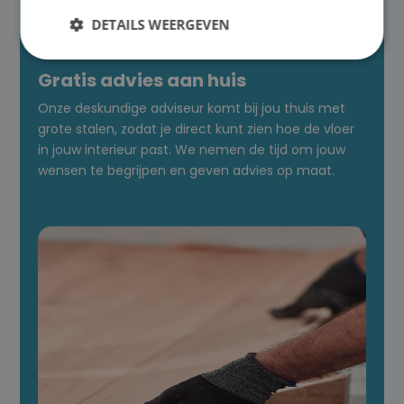

DETAILS WEERGEVEN
Gratis advies aan huis
Onze deskundige adviseur komt bij jou thuis met
grote stalen, zodat je direct kunt zien hoe de vloer
in jouw interieur past. We nemen de tijd om jouw
wensen te begrijpen en geven advies op maat.