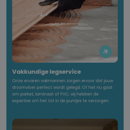

Vakkundige legservice
Onze ervaren vakmannen zorgen ervoor dat jouw
droomvloer perfect wordt gelegd. Of het nu gaat
om parket, laminaat of PVC, wij hebben de
expertise om het tot in de puntjes te verzorgen.