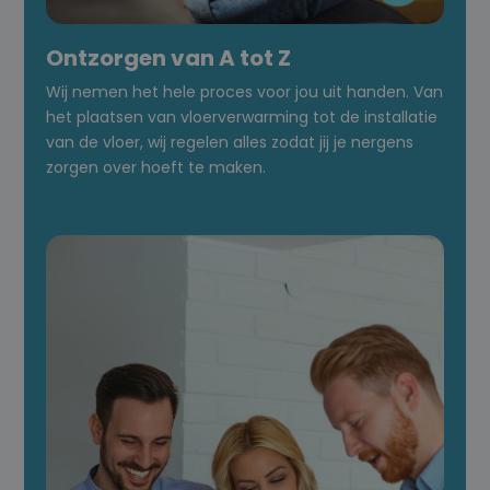
Ontzorgen van A tot Z
Wij nemen het hele proces voor jou uit handen. Van
het plaatsen van vloerverwarming tot de installatie
van de vloer, wij regelen alles zodat jij je nergens
zorgen over hoeft te maken.