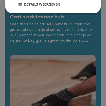

DETAILS WEERGEVEN
Gratis advies aan huis
Onze deskundige adviseur komt bij jou thuis met
grote stalen, zodat je direct kunt zien hoe de vloer
in jouw interieur past. We nemen de tijd om jouw
wensen te begrijpen en geven advies op maat.