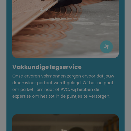

Vakkundige legservice
Onze ervaren vakmannen zorgen ervoor dat jouw
droomvloer perfect wordt gelegd. Of het nu gaat
om parket, laminaat of PVC, wij hebben de
expertise om het tot in de puntjes te verzorgen.