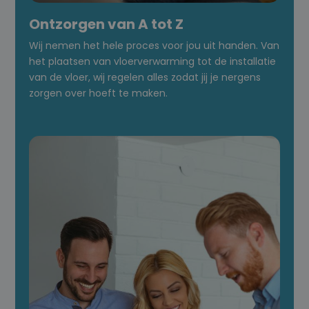
Ontzorgen van A tot Z
Wij nemen het hele proces voor jou uit handen. Van
het plaatsen van vloerverwarming tot de installatie
van de vloer, wij regelen alles zodat jij je nergens
zorgen over hoeft te maken.