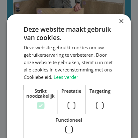
×
Deze website maakt gebruik
van cookies.
Deze website gebruikt cookies om uw

gebruikerservaring te verbeteren. Door
onze website te gebruiken, stemt u in met
alle cookies in overeenstemming met ons
Gratis advies aan huis
Cookiebeleid.
Lees verder
Onze deskundige adviseur komt bij jou thuis met
grote stalen, zodat je direct kunt zien hoe de vloer
Strikt
Prestatie
Targeting
noodzakelijk
in jouw interieur past. We nemen de tijd om jouw
wensen te begrijpen en geven advies op maat.
Functioneel