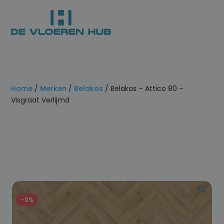
Home
/
Merken
/
Belakos
/ Belakos – Attico 80 –
Visgraat Verlijmd
-9%