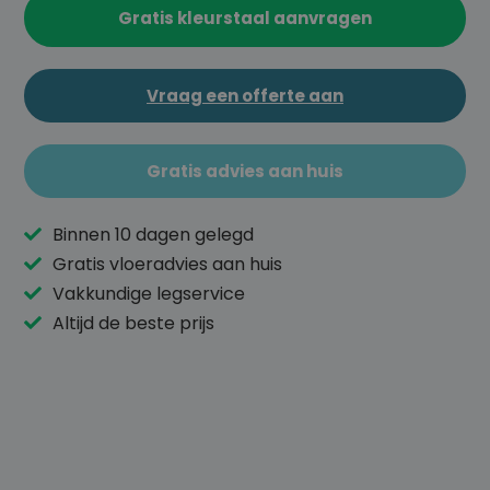
o
Gratis kleurstaal aanvragen
e
g
e
Vraag een offerte aan
n
a
a
Gratis advies aan huis
n
v
Binnen 10 dagen gelegd
er
Gratis vloeradvies aan huis
la
n
Vakkundige legservice
gl
Altijd de beste prijs
ijs
t