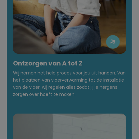

Ontzorgen van A tot Z
Wij nemen het hele proces voor jou uit handen. Van
het plaatsen van vloerverwarming tot de installatie
van de vloer, wij regelen alles zodat jij je nergens
zorgen over hoeft te maken.