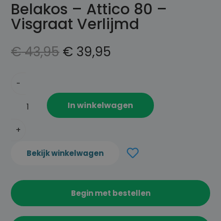
Belakos – Attico 80 –
Visgraat Verlijmd
€
43,95
€
39,95
In winkelwagen
Bekijk winkelwagen
T
o
Begin met bestellen
e
v