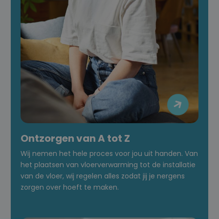

Ontzorgen van A tot Z
Wij nemen het hele proces voor jou uit handen. Van
het plaatsen van vloerverwarming tot de installatie
van de vloer, wij regelen alles zodat jij je nergens
zorgen over hoeft te maken.