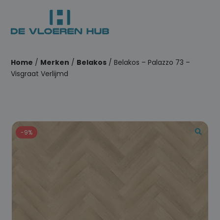
Home
/
Merken
/
Belakos
/ Belakos – Palazzo 73 –
Visgraat Verlijmd
-9%