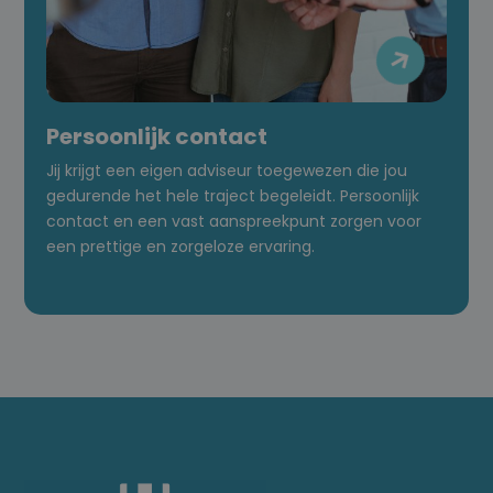

Persoonlijk contact
Jij krijgt een eigen adviseur toegewezen die jou
gedurende het hele traject begeleidt. Persoonlijk
contact en een vast aanspreekpunt zorgen voor
een prettige en zorgeloze ervaring.