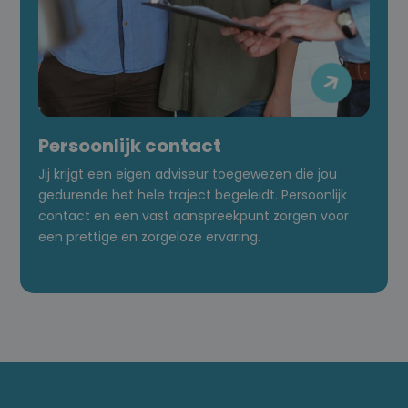

Persoonlijk contact
Jij krijgt een eigen adviseur toegewezen die jou
gedurende het hele traject begeleidt. Persoonlijk
contact en een vast aanspreekpunt zorgen voor
een prettige en zorgeloze ervaring.