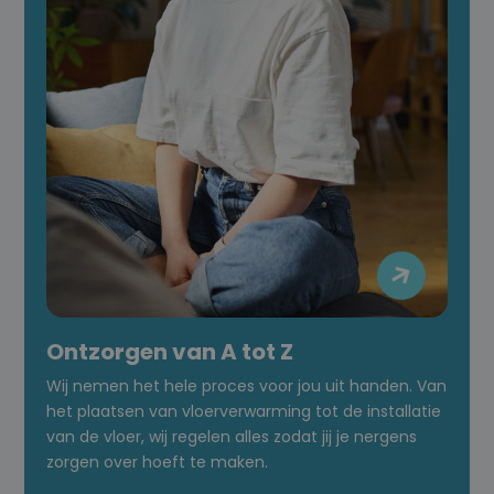

Ontzorgen van A tot Z
Wij nemen het hele proces voor jou uit handen. Van
het plaatsen van vloerverwarming tot de installatie
van de vloer, wij regelen alles zodat jij je nergens
zorgen over hoeft te maken.