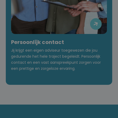

Persoonlijk contact
Jij krijgt een eigen adviseur toegewezen die jou
gedurende het hele traject begeleidt. Persoonlijk
contact en een vast aanspreekpunt zorgen voor
een prettige en zorgeloze ervaring.