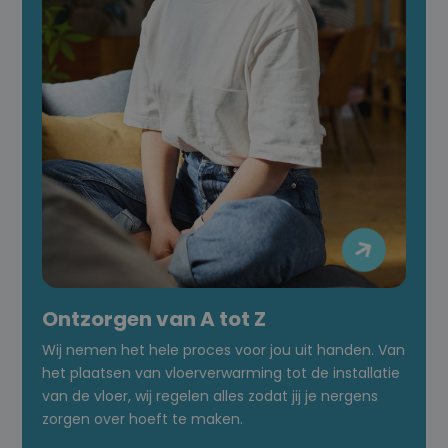

Ontzorgen van A tot Z
Wij nemen het hele proces voor jou uit handen. Van
het plaatsen van vloerverwarming tot de installatie
van de vloer, wij regelen alles zodat jij je nergens
zorgen over hoeft te maken.