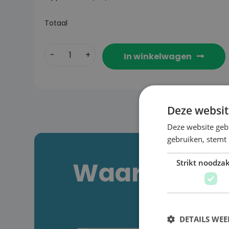
Totaal
In winkelwagen
Deze websit
Deze website geb
gebruiken, stemt
Waarom kiez
Strikt noodzak
DETAILS WE