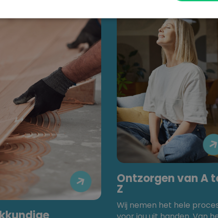
Ontzorgen van A t

Z
Wij nemen het hele proce
kkundige
voor jou uit handen. Van h