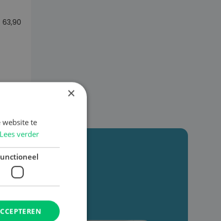
€
63,90
×
 website te
Lees verder
en Hub
unctioneel
ACCEPTEREN