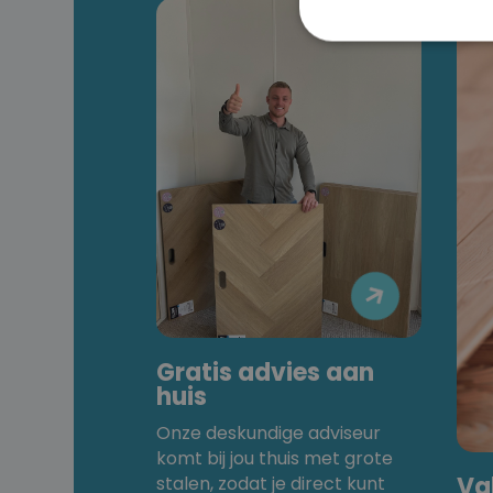

Gratis advies aan
huis
Onze deskundige adviseur
komt bij jou thuis met grote
Va
stalen, zodat je direct kunt