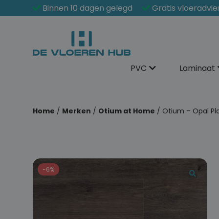
Binnen 10 dagen gelegd
Gratis vloeradvie
PVC
Laminaat
Home
/
Merken
/
Otium at Home
/ Otium – Opal Pl
-6%