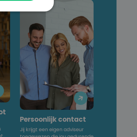


ot
Persoonlijk contact
s
Jij krijgt een eigen adviseur
et
toegewezen die jou gedurende