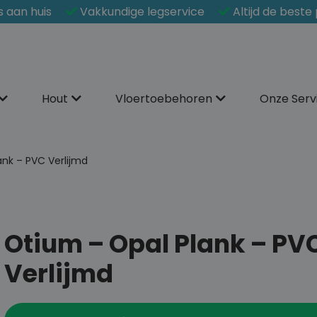
s aan huis
Vakkundige legservice
Altijd de beste 
Hout
Vloertoebehoren
Onze Serv
ank – PVC Verlijmd
Otium – Opal Plank – PV
Verlijmd