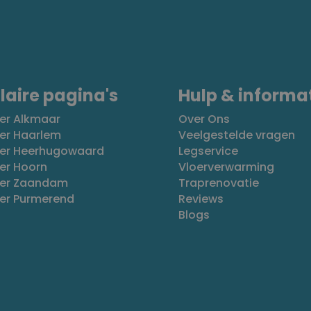
laire pagina's
Hulp & informa
er Alkmaar
Over Ons
er Haarlem
Veelgestelde vragen
oer Heerhugowaard
Legservice
er Hoorn
Vloerverwarming
oer Zaandam
Traprenovatie
oer Purmerend
Reviews
Blogs