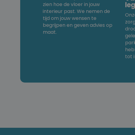
le
zien hoe de vloer in jouw
interieur past. We nemen de
Onz
tijd om jouw wensen te
zor
begrijpen en geven advies op
dro
maat.
gele
park
heb
tot 