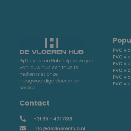
Popu
PVC vlo
PVC vlo
Bij De Vloeren Hub helpen we jou
PVC vl
van jouw huis een thuis te
PVC vlo
maken met onze
PVC vl
hoogwaardige vloeren en
PVC vl
service.
Contact

+31 85 - 401 7816

info@devloerenhub.nl