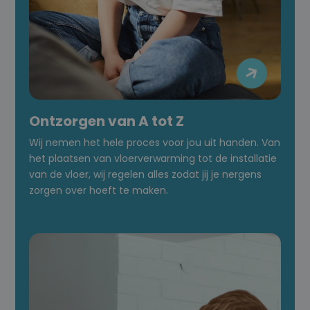

Ontzorgen van A tot Z
Wij nemen het hele proces voor jou uit handen. Van
het plaatsen van vloerverwarming tot de installatie
van de vloer, wij regelen alles zodat jij je nergens
zorgen over hoeft te maken.