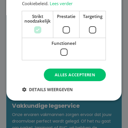
Cookiebeleid.
Lees verder
Strikt
Prestatie
Targeting
noodzakelijk
Functioneel
ALLES ACCEPTEREN

DETAILS WEERGEVEN
Vakkundige legservice
Onze ervaren vakmannen zorgen ervoor dat jouw
droomvloer perfect wordt gelegd. Of het nu gaat
om parket, laminaat of PVC, wij hebben de