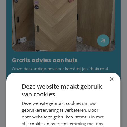

Gratis advies aan huis
Onze deskundige adviseur komt bij jou thuis met
grote stalen, zodat je direct kunt zien hoe de vloer
×
in jouw interieur past. We nemen de tijd om jouw
Deze website maakt gebruik
wensen te begrijpen en geven advies op maat.
van cookies.
Deze website gebruikt cookies om uw
gebruikerservaring te verbeteren. Door
onze website te gebruiken, stemt u in met
alle cookies in overeenstemming met ons