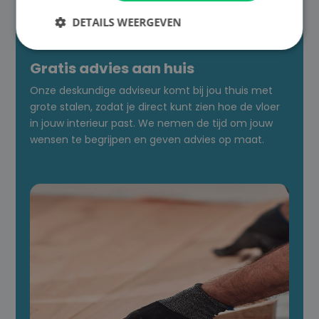

DETAILS WEERGEVEN
Gratis advies aan huis
Onze deskundige adviseur komt bij jou thuis met
grote stalen, zodat je direct kunt zien hoe de vloer
in jouw interieur past. We nemen de tijd om jouw
wensen te begrijpen en geven advies op maat.