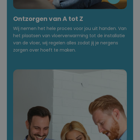
Ontzorgen van A tot Z
Wij nemen het hele proces voor jou uit handen. Van
het plaatsen van vloerverwarming tot de installatie
van de vloer, wij regelen alles zodat jij je nergens
zorgen over hoeft te maken.