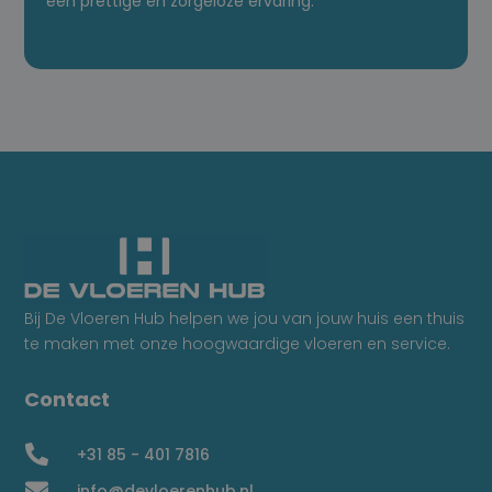
een prettige en zorgeloze ervaring.
Bij De Vloeren Hub helpen we jou van jouw huis een thuis
te maken met onze hoogwaardige vloeren en service.
Contact

+31 85 - 401 7816

info@devloerenhub.nl