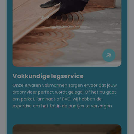

Vakkundige legservice
Onze ervaren vakmannen zorgen ervoor dat jouw
droomvloer perfect wordt gelegd. Of het nu gaat
om parket, laminaat of PVC, wij hebben de
expertise om het tot in de puntjes te verzorgen.