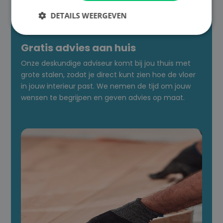

DETAILS WEERGEVEN
Gratis advies aan huis
Onze deskundige adviseur komt bij jou thuis met
grote stalen, zodat je direct kunt zien hoe de vloer
in jouw interieur past. We nemen de tijd om jouw
wensen te begrijpen en geven advies op maat.