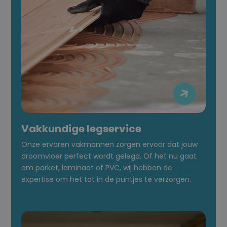

Vakkundige legservice
Onze ervaren vakmannen zorgen ervoor dat jouw
droomvloer perfect wordt gelegd. Of het nu gaat
om parket, laminaat of PVC, wij hebben de
expertise om het tot in de puntjes te verzorgen.