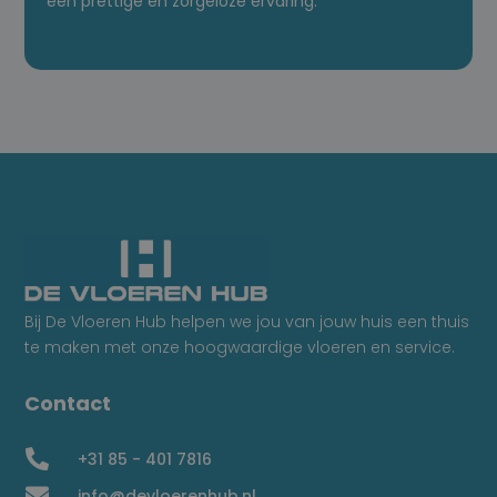
een prettige en zorgeloze ervaring.
Bij De Vloeren Hub helpen we jou van jouw huis een thuis
te maken met onze hoogwaardige vloeren en service.
Contact

+31 85 - 401 7816

info@devloerenhub.nl