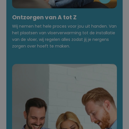
Ontzorgen van A tot Z
Wij nemen het hele proces voor jou uit handen. Van
het plaatsen van vloerverwarming tot de installatie
van de vloer, wij regelen alles zodat jij je nergens
zorgen over hoeft te maken.