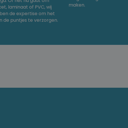
gd. Of het nu gaat om
maken.
et, laminaat of PVC, wij
ben de expertise om het
in de puntjes te verzorgen.