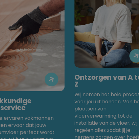
Ontzorgen van A t

Z
Wij nemen het hele proce
kkundige
voor jou uit handen. Van h
gservice
plaatsen van
vloerverwarming tot de
e ervaren vakmannen
installatie van de vloer, wij
gen ervoor dat jouw
regelen alles zodat jij je
omvloer perfect wordt
nergens zorgen over hoeft