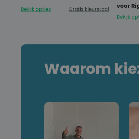
voor Ri
Bekijk opties
Gratis kleurstaal
Bekijk op
Waarom kiez