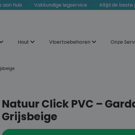
s aan huis
Vakkundige legservice
Altijd de beste 
Hout
Vloertoebehoren
Onze Serv
jsbeige
Natuur Click PVC – Gard
Grijsbeige