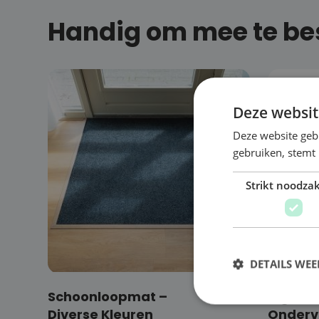
Handig om mee te bes
Deze websit
Deze website geb
gebruiken, stemt
Strikt noodzak
DETAILS WE
Schoonloopmat –
€
118,50
Rigid C
Diverse Kleuren
Ondervl