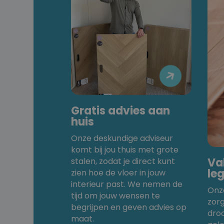

Gratis advies aan
huis
Onze deskundige adviseur
komt bij jou thuis met grote
Va
stalen, zodat je direct kunt
le
zien hoe de vloer in jouw
interieur past. We nemen de
Onz
tijd om jouw wensen te
zor
begrijpen en geven advies op
dro
maat.