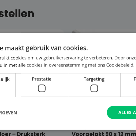
tellen
e maakt gebruik van cookies.
ruikt cookies om uw gebruikerservaring te verbeteren. Door onze
 u in met alle cookies in overeenstemming met ons Cookiebeleid.
elijk
Prestatie
Targeting
F
ERGEVEN
ALLES 
lick PVC
€
48,97
MDF plint – Wit
oer – Druksterk
Voorgelakt 90 x 12 m