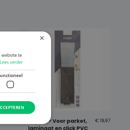
×
 website te
Lees verder
unctioneel
ACCEPTEREN
€
12,96
Legset – Voor parket,
€
19,97
m
laminaat en click PVC