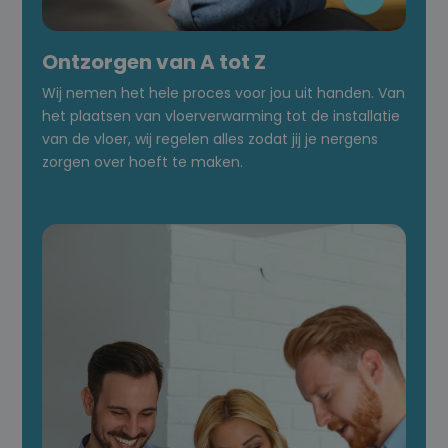
Ontzorgen van A tot Z
Wij nemen het hele proces voor jou uit handen. Van
het plaatsen van vloerverwarming tot de installatie
van de vloer, wij regelen alles zodat jij je nergens
zorgen over hoeft te maken.