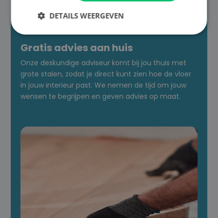

DETAILS WEERGEVEN
Gratis advies aan huis
Onze deskundige adviseur komt bij jou thuis met
grote stalen, zodat je direct kunt zien hoe de vloer
in jouw interieur past. We nemen de tijd om jouw
wensen te begrijpen en geven advies op maat.