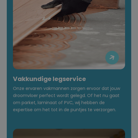

Vakkundige legservice
Onze ervaren vakmannen zorgen ervoor dat jouw
droomvloer perfect wordt gelegd. Of het nu gaat
om parket, laminaat of PVC, wij hebben de
expertise om het tot in de puntjes te verzorgen.