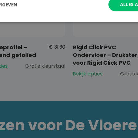
ERGEVEN
ALLES 
eprofiel –
€
31,30
Rigid Click PVC
end gefolied
Ondervloer – Drukster
voor Rigid Click PVC
ties
Gratis kleurstaal
Bekijk opties
Gratis 
en voor De Vloer