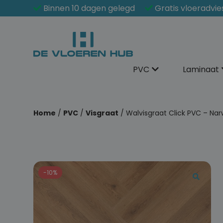
Binnen 10 dagen gelegd
Gratis vloeradvie
PVC
Laminaat
Home
/
PVC
/
Visgraat
/ Walvisgraat Click PVC – Nar
-10%