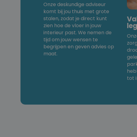
Onze deskundige adviseur
komt bij jou thuis met grote
Va
stalen, zodat je direct kunt
le
zien hoe de vloer in jouw
interieur past. We nemen de
Onz
tijd om jouw wensen te
zor
begrijpen en geven advies op
dro
maat.
gele
park
heb
tot 