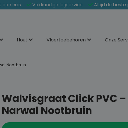
s aan huis
Vakkundige legservice
Altijd de beste 
Hout
Vloertoebehoren
Onze Serv
wal Nootbruin
Walvisgraat Click PVC –
Narwal Nootbruin