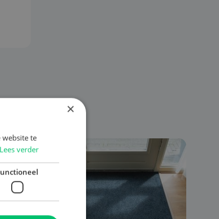
×
 website te
Lees verder
unctioneel