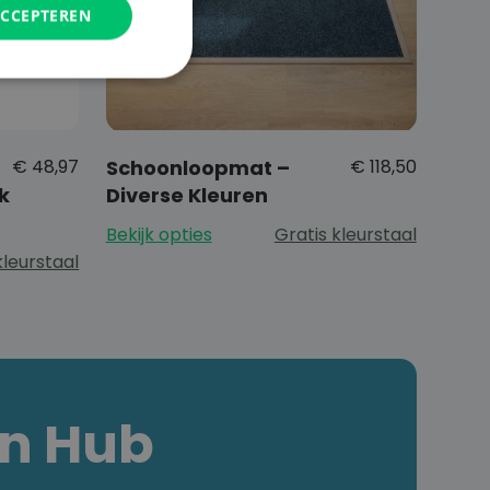
ACCEPTEREN
€
48,97
Schoonloopmat –
€
118,50
k
Diverse Kleuren
Bekijk opties
Gratis kleurstaal
kleurstaal
en Hub