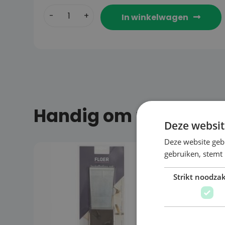
In winkelwagen
Handig om mee te bes
Deze websit
Deze website geb
gebruiken, stemt
Strikt noodzak