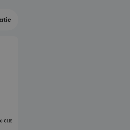
atie
€
81,18