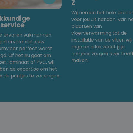
Z
Wij nemen het hele proce
kkundige
voor jou uit handen. Van h
gservice
plaatsen van
vloerverwarming tot de
e ervaren vakmannen
installatie van de vloer, wij
gen ervoor dat jouw
regelen alles zodat jij je
omvloer perfect wordt
nergens zorgen over hoeft
gd. Of het nu gaat om
maken.
et, laminaat of PVC, wij
ben de expertise om het
in de puntjes te verzorgen.