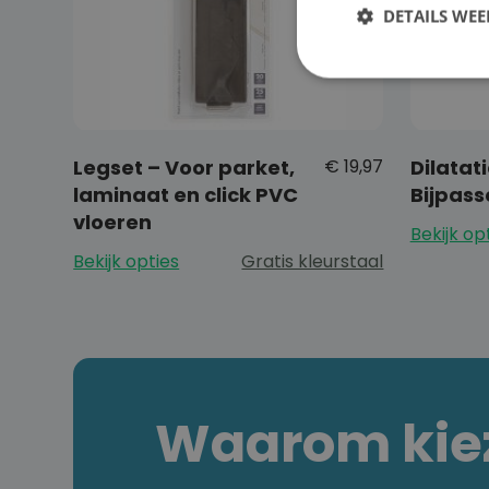
DETAILS WE
Legset – Voor parket,
€
19,97
Dilatati
laminaat en click PVC
Bijpass
vloeren
Bekijk op
Bekijk opties
Gratis kleurstaal
Waarom kiez