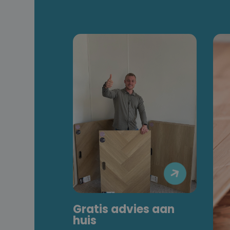

Gratis advies aan
huis