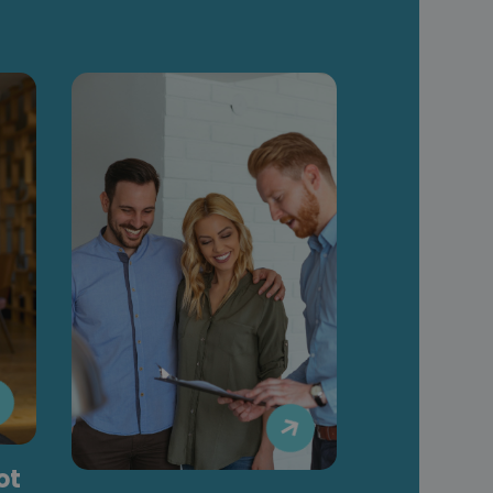


ot