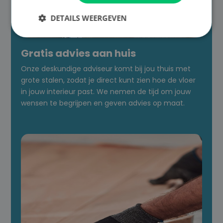

DETAILS WEERGEVEN
Gratis advies aan huis
Onze deskundige adviseur komt bij jou thuis met
grote stalen, zodat je direct kunt zien hoe de vloer
in jouw interieur past. We nemen de tijd om jouw
wensen te begrijpen en geven advies op maat.