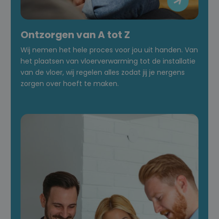

Ontzorgen van A tot Z
Wij nemen het hele proces voor jou uit handen. Van
het plaatsen van vloerverwarming tot de installatie
van de vloer, wij regelen alles zodat jij je nergens
zorgen over hoeft te maken.