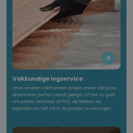

Vakkundige legservice
Onze ervaren vakmannen zorgen ervoor dat jouw
droomvloer perfect wordt gelegd. Of het nu gaat
om parket, laminaat of PVC, wij hebben de
expertise om het tot in de puntjes te verzorgen.