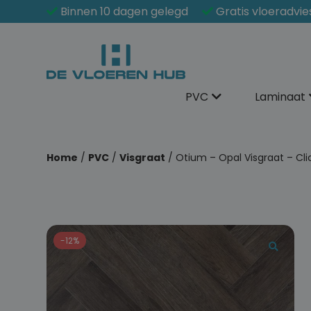
Binnen 10 dagen gelegd
Gratis vloeradvie
PVC
Laminaat
Home
/
PVC
/
Visgraat
/ Otium – Opal Visgraat – Cli
-12%