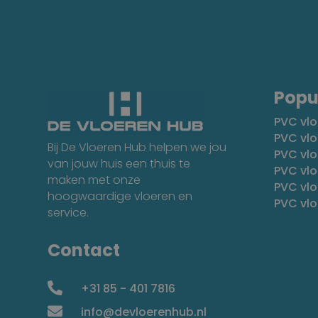
Popu
PVC vlo
PVC vlo
Bij De Vloeren Hub helpen we jou
PVC vl
van jouw huis een thuis te
PVC vlo
maken met onze
PVC vl
hoogwaardige vloeren en
PVC vl
service.
Contact

+31 85 - 401 7816

info@devloerenhub.nl