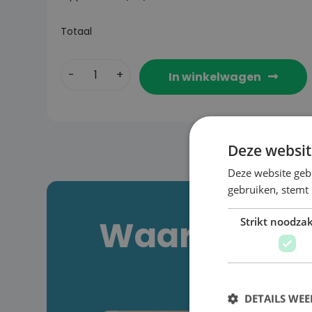
Totaal
In winkelwagen
Deze websit
Deze website geb
gebruiken, stemt
Waarom kiez
Strikt noodzak
DETAILS WE