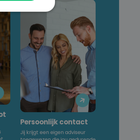


ot
Persoonlijk contact
s
Jij krijgt een eigen adviseur
et
toegewezen die jou gedurende