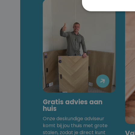

Gratis advies aan
huis
Onze deskundige adviseur
komt bij jou thuis met grote
Va
stalen, zodat je direct kunt