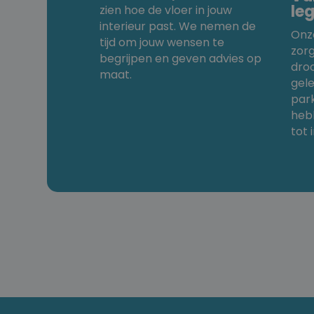
le
zien hoe de vloer in jouw
interieur past. We nemen de
Onz
tijd om jouw wensen te
zor
begrijpen en geven advies op
dro
maat.
gele
park
heb
tot 