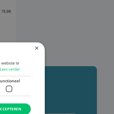
€
75,98
×
 website te
Lees verder
en Hub
unctioneel
ACCEPTEREN