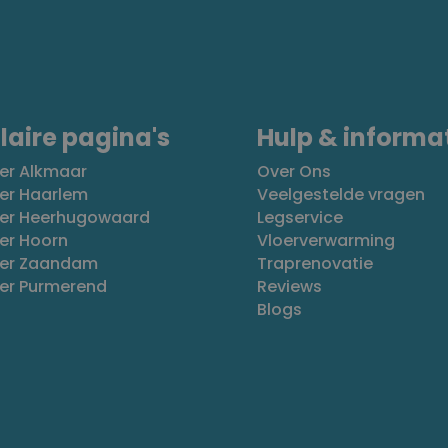
laire pagina's
Hulp & informa
er Alkmaar
Over Ons
er Haarlem
Veelgestelde vragen
oer Heerhugowaard
Legservice
er Hoorn
Vloerverwarming
oer Zaandam
Traprenovatie
oer Purmerend
Reviews
Blogs