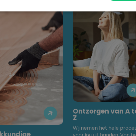
Ontzorgen van A t

Z
Wij nemen het hele proce
kkundige
voor jou uit handen. Van h