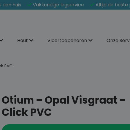
s aan huis
Vakkundige legservice
Altijd de beste 
Hout
Vloertoebehoren
Onze Serv
ck PVC
Otium – Opal Visgraat –
Click PVC