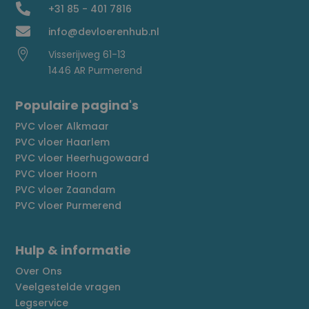

+31 85 - 401 7816

info@devloerenhub.nl

Visserijweg 61-13
1446 AR Purmerend
Populaire pagina's
PVC vloer Alkmaar
PVC vloer Haarlem
PVC vloer Heerhugowaard
PVC vloer Hoorn
PVC vloer Zaandam
PVC vloer Purmerend
Hulp & informatie
Over Ons
Veelgestelde vragen
Legservice