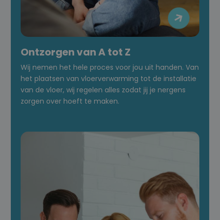

Ontzorgen van A tot Z
Wij nemen het hele proces voor jou uit handen. Van
het plaatsen van vloerverwarming tot de installatie
van de vloer, wij regelen alles zodat jij je nergens
zorgen over hoeft te maken.