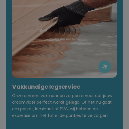

Vakkundige legservice
Onze ervaren vakmannen zorgen ervoor dat jouw
droomvloer perfect wordt gelegd. Of het nu gaat
om parket, laminaat of PVC, wij hebben de
expertise om het tot in de puntjes te verzorgen.