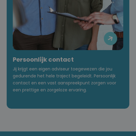

Persoonlijk contact
Jij krijgt een eigen adviseur toegewezen die jou
gedurende het hele traject begeleidt. Persoonlijk
contact en een vast aanspreekpunt zorgen voor
een prettige en zorgeloze ervaring.