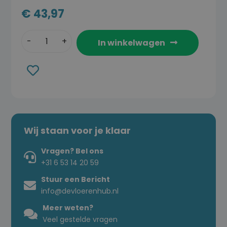
€
43,97
In winkelwagen
Toevoegen
aan
verlanglijst
Wij staan voor je klaar
Vragen? Bel ons
+31 6 53 14 20 59
Stuur een Bericht
info@devloerenhub.nl
Meer weten?
Veel gestelde vragen